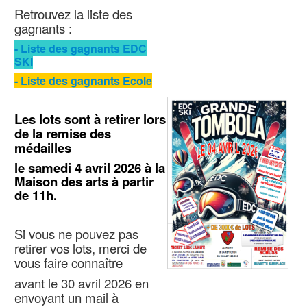
i
Retrouvez la liste des
s
Nous Contacter
gagnants :
a
t
- Liste des gagnants EDC
e
SKI
u
- Liste des gagnants Ecole
r
:
Les lots sont à retirer lors
4
de la remise des
/
médailles
le samedi 4 avril 2026 à la
5
Maison des arts à partir
de 11h.
Si vous ne pouvez pas
retirer vos lots, merci de
vous faire connaître
avant le 30 avril 2026 en
envoyant un mail à