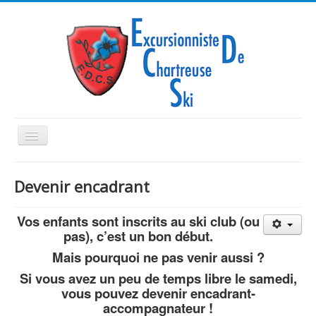
Basculer
la
navigation
Devenir encadrant
Vos enfants sont inscrits au ski club (ou
Accueil
pas), c’est un bon début.
Ski de Piste/Snow
Mais pourquoi ne pas venir aussi ?
Ski de Rando
Si vous avez un peu de temps libre le samedi,
vous pouvez devenir encadrant-
Inscriptions
accompagnateur !
Vie du Club