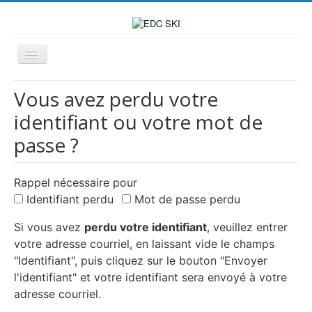
Basculer
la
navigation
Vous avez perdu votre
Accueil
identifiant ou votre mot de
Ski de Piste/Snow
passe ?
Ski de Rando
Inscriptions
Rappel nécessaire pour
Identifiant perdu
Mot de passe perdu
Vie du Club
Si vous avez
perdu votre identifiant
, veuillez entrer
Nous Contacter
votre adresse courriel, en laissant vide le champs
"Identifiant", puis cliquez sur le bouton "Envoyer
l'identifiant" et votre identifiant sera envoyé à votre
adresse courriel.